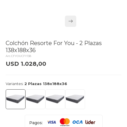
Colchón Resorte For You - 2 Plazas
138x188x36
CFYOUCFY138
USD
1.028,00
delivery_truck_speed
Llega mañana
Variantes:
2 Plazas 138x188x36
Pagos: