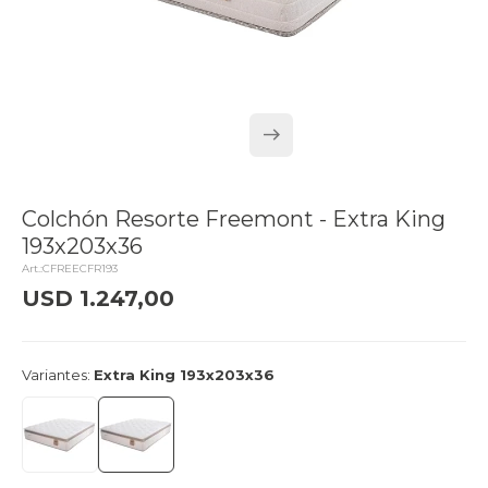
Colchón Resorte Freemont - Extra King
193x203x36
CFREECFR193
USD
1.247,00
delivery_truck_speed
Llega hoy
Variantes:
Extra King 193x203x36