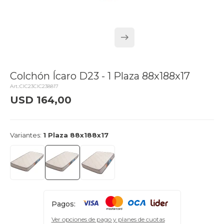
Colchón Ícaro D23 - 1 Plaza 88x188x17
CIC23CIC238817
USD
164,00
delivery_truck_speed
Llega mañana
Variantes:
1 Plaza 88x188x17
Pagos:
Ver opciones de pago y planes de cuotas