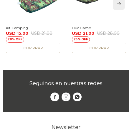
Kit Camping
Duo Camp
USD
15,00
USD
21,00
USD
21,00
USD
28,00
28
25
Seguinos en nuestras redes



Newsletter