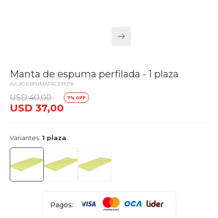
Manta de espuma perfilada - 1 plaza
ACESPUMAPACEP078
delivery_truck_speed
USD
40,00
7
Entrega en 24hs
USD
37,00
Variantes:
1 plaza
Pagos: