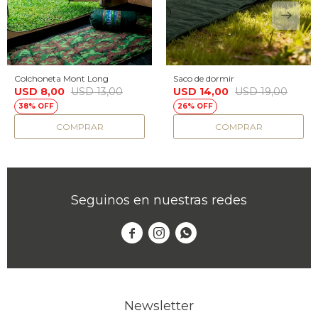
Colchoneta Mont Long
Saco de dormir
USD
8,00
USD
13,00
USD
14,00
USD
19,00
38
26
Seguinos en nuestras redes



Newsletter