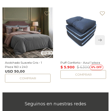
Acolchado Suavela Gris - 1
Puff Conforto - Azul 1 plaza
Plaza 160 x 240
$
5.900
$
6.300
6
USD
50,00
Seguinos en nuestras redes