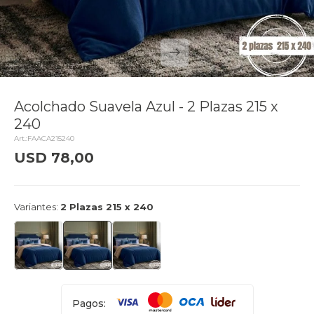
Acolchado Suavela Azul - 2 Plazas 215 x
240
FAACA215240
USD
78,00
delivery_truck_speed
Entrega en 24hs
Variantes:
2 Plazas 215 x 240
Pagos: