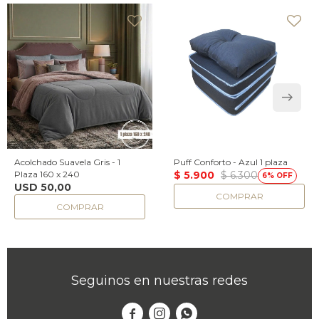
Acolchado Suavela Gris - 1
Puff Conforto - Azul 1 plaza
Plaza 160 x 240
$
5.900
$
6.300
6
USD
50,00
Seguinos en nuestras redes


