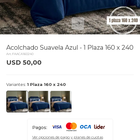
Acolchado Suavela Azul - 1 Plaza 160 x 240
FAACA160240
USD
50,00
delivery_truck_speed
Llega mañana
Variantes:
1 Plaza 160 x 240
Pagos:
Ver opciones de pago y planes de cuotas