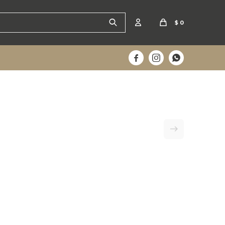
$
0


