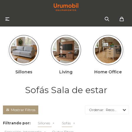

Sillones
Living
Home Office
Colchones
Sommiers
Sofás
Sofás Sala de estar
Almohadas
Sofás cama
Respaldos
Ropa de cama
Recomendados
Mesas de luz
Filtrando por:
Sillones
Sofás
Sensación:
Intermedio
Quitar filtros