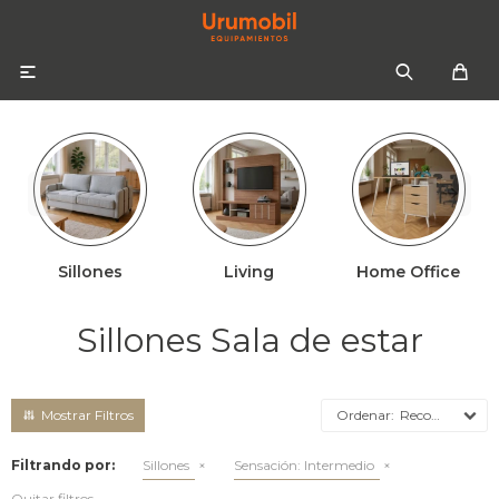

Sillones
Living
Home Office
Colchones
Sommiers
Sofás
Sillones Sala de estar
Almohadas
Sofás cama
Respaldos
Ropa de cama
Recomendados
Mesas de luz
Filtrando por:
Sillones
Sensación:
Intermedio
Quitar filtros