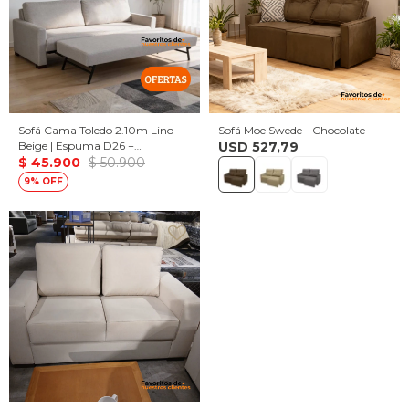
Sofá Cama Toledo 2.10m Lino
Sofá Moe Swede - Chocolate
Beige | Espuma D26 +
USD
527,79
Eucaliptus | Cama Auxiliar
$
45.900
$
50.900
Incluida
9