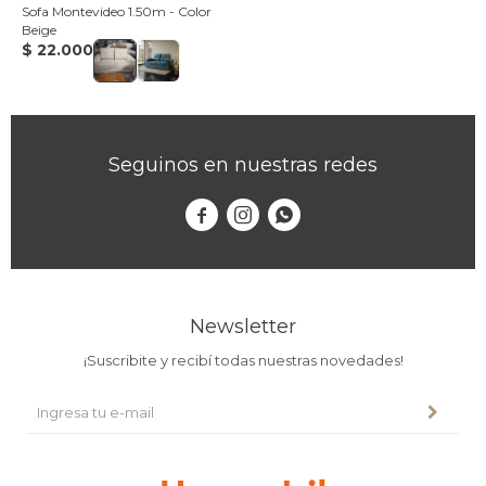
Sofa Montevideo 1.50m - Color
Beige
$
22.000
Seguinos en nuestras redes



Newsletter
¡Suscribite y recibí todas nuestras novedades!