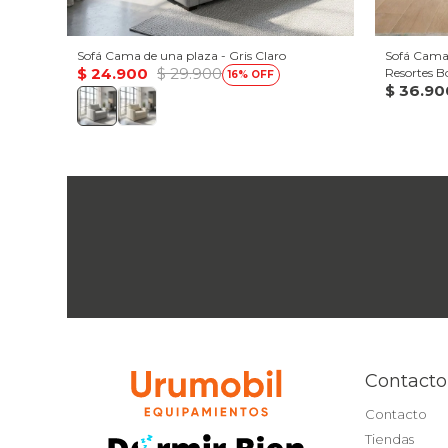
Sofá Cama de una plaza - Gris Claro
Sofá Cama 
$
24.900
$
29.900
Resortes 
16
$
36.90
Contacto
Contacto
Tiendas