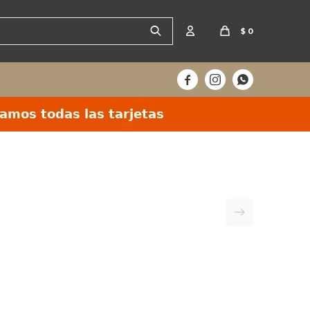
$
0


