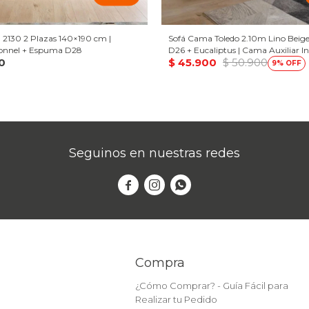
2130 2 Plazas 140×190 cm |
Sofá Cama Toledo 2.10m Lino Beig
Bonnel + Espuma D28
D26 + Eucaliptus | Cama Auxiliar In
0
$
45.900
$
50.900
9
Seguinos en nuestras redes



Compra
¿Cómo Comprar? - Guía Fácil para
Realizar tu Pedido