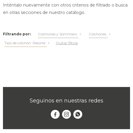
Inténtalo nuevamente con otros criterios de filtrado o busca
en otras secciones de nuestro catálogo.
Filtrando por:
Colchones y Sommiers
Colchones
Tipo de colchón:
Resorte
Quitar filtros
Seguinos en nuestras redes


