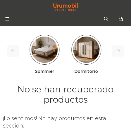

Sommier
Dormitorio
Colchones
Sommiers
Sofás
No se han recuperado
Almohadas
Sofás cama
Respaldos
productos
Ropa de cama
¡Lo sentimos! No hay productos en esta
Mesas de luz
sección.