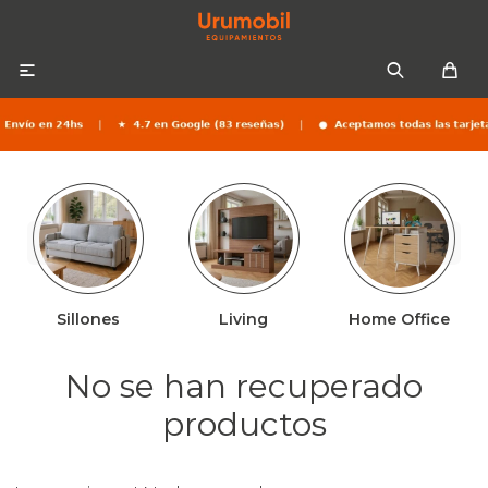

Colchones
Sommiers
Sofás
Sillones
Living
Home Office
Almohadas
Sofás cama
Respaldos
No se han recuperado
Ropa de cama
productos
Mesas de luz