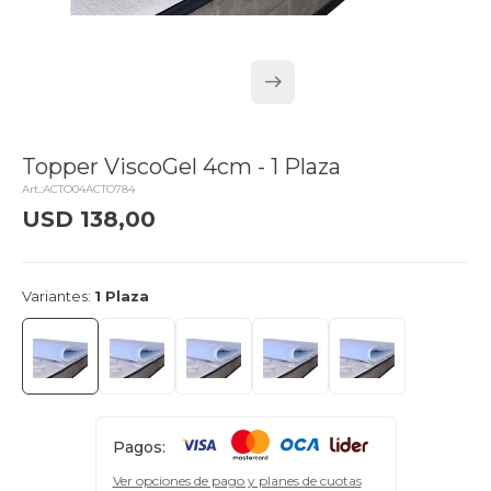
Topper ViscoGel 4cm - 1 Plaza
ACTO04ACTO784
USD
138,00
delivery_truck_speed
Llega mañana
Variantes:
1 Plaza
Pagos:
Ver opciones de pago y planes de cuotas