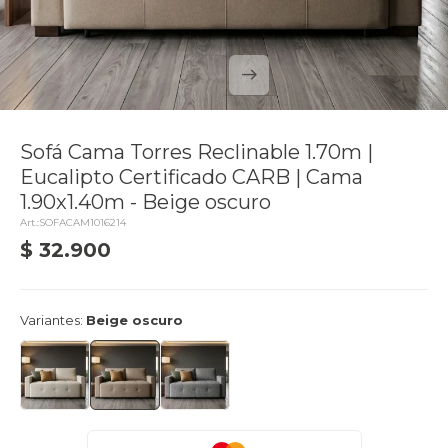
Sofá Cama Torres Reclinable 1.70m |
Eucalipto Certificado CARB | Cama
1.90x1.40m - Beige oscuro
SOFACAM1016214
$
32.900
delivery_truck_speed
Entrega en 24hs
Variantes:
Beige oscuro