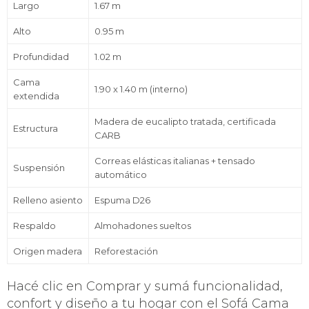
Largo
1.67 m
Alto
0.95 m
Profundidad
1.02 m
Cama
1.90 x 1.40 m (interno)
extendida
Madera de eucalipto tratada, certificada
Estructura
CARB
Correas elásticas italianas + tensado
Suspensión
automático
Relleno asiento
Espuma D26
Respaldo
Almohadones sueltos
Origen madera
Reforestación
Hacé clic en Comprar y sumá funcionalidad,
confort y diseño a tu hogar con el Sofá Cama