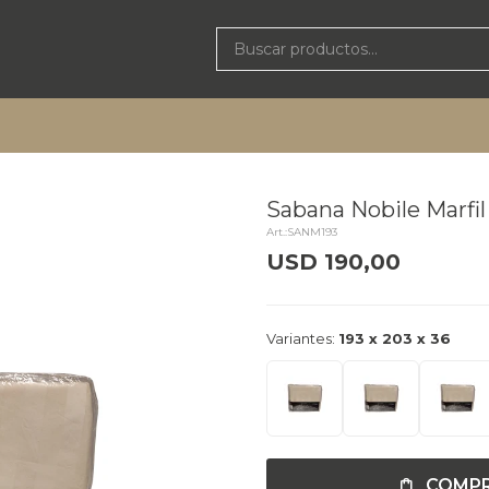
Sabana Nobile Marfil 
SANM193
USD
190,00
delivery_truck_speed
Llega h
Variantes:
193 x 203 x 36
COMP