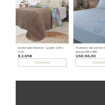
Acolchado Felicitas - Queen 2.35 x
Protector de colchón 
2.40
plazas 138 x 188
$
2.698
USD
66,00