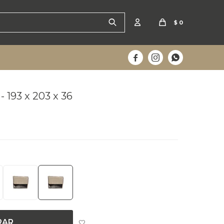
$
0



- 193 x 203 x 36
oy
RAR