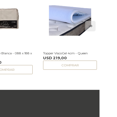
 Blanca - 088 x 188 x
Topper ViscoGel 4cm - Queen
Topper
USD
219,00
USD
0