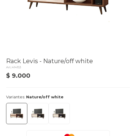
Rack Levis - Nature/off white
414153
$
9.000
delivery_truck_speed
Entrega en 24hs
Variantes:
Nature/off white