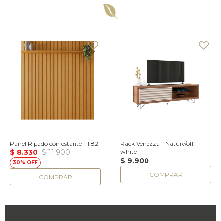
Panel Ripado con estante - 1.82
Rack Venezza - Nature/off
$
8.330
$
11.900
white
$
9.900
30