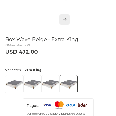
Box Wave Beige - Extra King
SWABSWAB193
USD
472,00
delivery_truck_speed
Llega mañana
Variantes:
Extra King
Pagos:
Ver opciones de pago y planes de cuotas