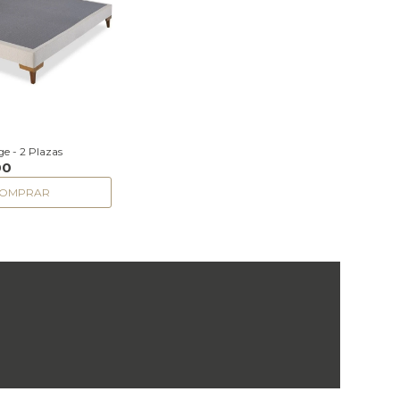
e - 2 Plazas
00