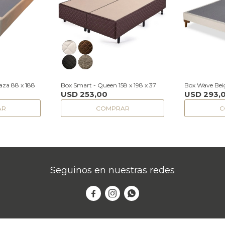
laza 88 x 188
Box Smart - Queen 158 x 198 x 37
Box Wave Beig
USD
253,00
USD
293,
Seguinos en nuestras redes


