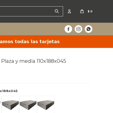
$
0



1 Plaza y media 110x188x045
añana
10x188x045