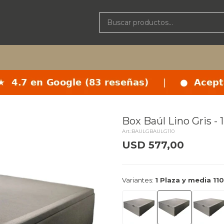
Box Baúl Lino Gris - 
BAULGBAULG110
USD
577,00
delivery_truck_speed
Llega m
Variantes:
1 Plaza y media 1