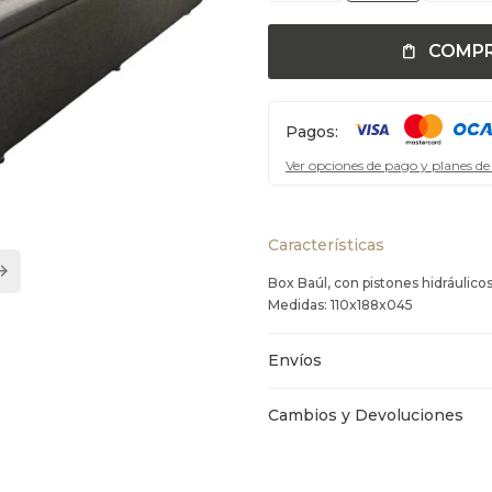
COMP
Pagos:
Ver opciones de pago y planes de
Características
Box Baúl, con pistones hidráulico
Medidas: 110x188x045
Envíos
Cambios y Devoluciones