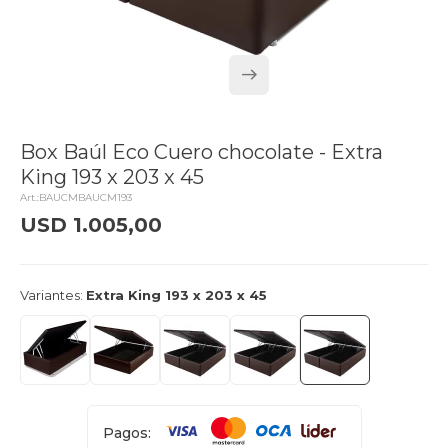
Box Baúl Eco Cuero chocolate - Extra
King 193 x 203 x 45
BAUCMBAUCM193
USD
1.005,00
delivery_truck_speed
Llega mañana
Variantes:
Extra King 193 x 203 x 45
Pagos: