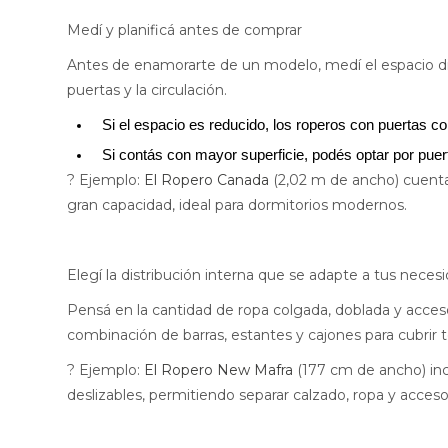
Medí y planificá antes de comprar
Antes de enamorarte de un modelo, medí el espacio dis
puertas y la circulación.
Si el espacio es reducido, los roperos con puertas c
Si contás con mayor superficie, podés optar por puert
? Ejemplo:
El Ropero Canada
(2,02 m de ancho) cuenta
gran capacidad, ideal para dormitorios modernos.
Elegí la distribución interna que se adapte a tus neces
Pensá en la cantidad de ropa colgada, doblada y acce
combinación de barras, estantes y cajones para cubrir t
? Ejemplo:
El Ropero New Mafra
(177 cm de ancho) inc
deslizables, permitiendo separar calzado, ropa y acce