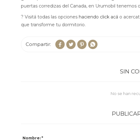
puertas corredizas del Canada, en Urumobil tenemos op
? Visitá todas las opciones
haciendo click acá
o acercate
que transforme tu dormitorio.




SIN C
No se han rec
PUBLICA
Nombre: *