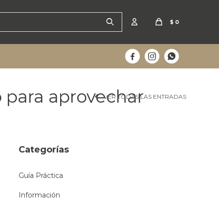
$
0



o para aprovechar
VER TODAS LAS ENTRADAS
Categorías
Guía Práctica
Información