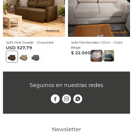
Sofá Moe Swede - Chocolate
Sofa Montevideo 1.50m - Color
USD
527,79
Beige
$
22.000
Seguinos en nuestras redes



Newsletter