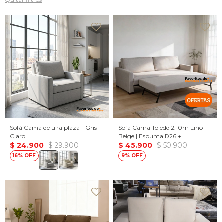
Sofá Cama de una plaza - Gris
Sofá Cama Toledo 2.10m Lino
Claro
Beige | Espuma D26 +
$
24.900
$
29.900
Eucaliptus | Cama Auxiliar
$
45.900
$
50.900
Incluida
16
9