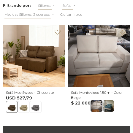
Filtrando por:
Sillones
Sofás
Medidas Sillones:
2 cuerpos
Quitar filtros
Sofá Moe Swede - Chocolate
Sofa Montevideo 1.50m - Color
USD
527,79
Beige
$
22.000