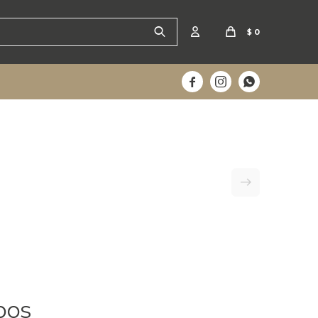
$
0



pos