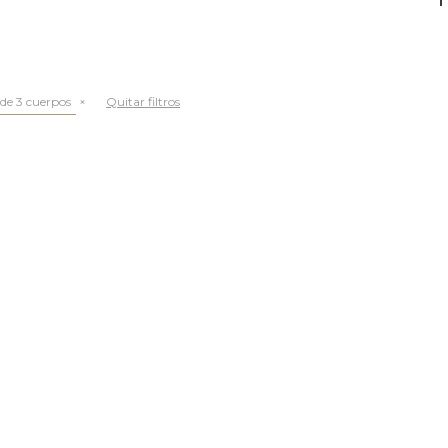
de 3 cuerpos
Quitar filtros