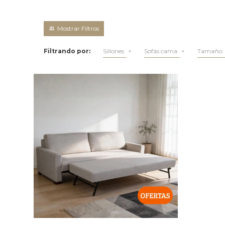
Filtrando por:
Sillones
Sofás cama
Tamaño: