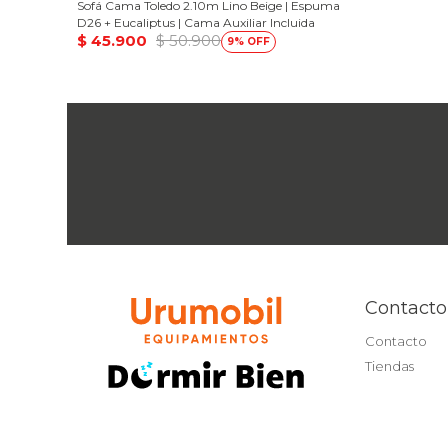
Sofá Cama Toledo 2.10m Lino Beige | Espuma
D26 + Eucaliptus | Cama Auxiliar Incluida
$
45.900
$
50.900
9
Contacto
Contacto
Tiendas