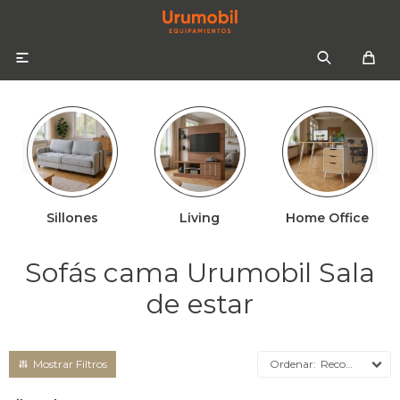

Sillones
Living
Home Office
Colchones
Sommiers
Sofás
Sofás cama Urumobil Sala
Almohadas
Sofás cama
Respaldos
de estar
Ropa de cama
Mesas de luz
Recomendados