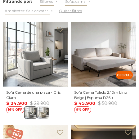
Filtrando por:
Sillones
Sofás cama
Ambientes:
Sala de estar
Quitar filtros
Sofá Cama de una plaza - Gris
Sofá Cama Toledo 2.10m Lino
Claro
Beige | Espuma D26 +
$
24.900
$
29.900
Eucaliptus | Cama Auxiliar
$
45.900
$
50.900
Incluida
16
9