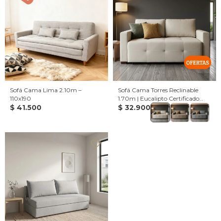
Sofá Cama Lima 2.10m –
Sofá Cama Torres Reclinable
110x190
1.70m | Eucalipto Certificado
$
41.500
CARB | Cama 1.90x1.40m -
$
32.900
Beige claro