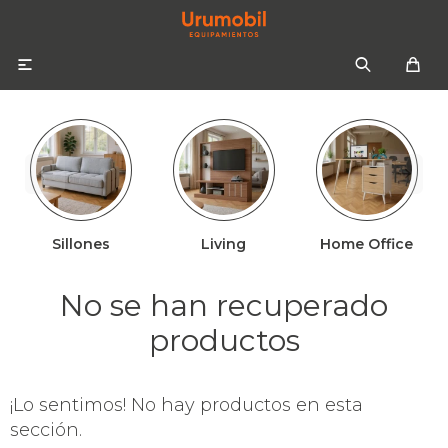

Sillones
Living
Home Office
Colchones
Sommiers
Sofás
No se han recuperado
Almohadas
Sofás cama
Respaldos
productos
Ropa de cama
¡Lo sentimos! No hay productos en esta
Mesas de luz
sección.