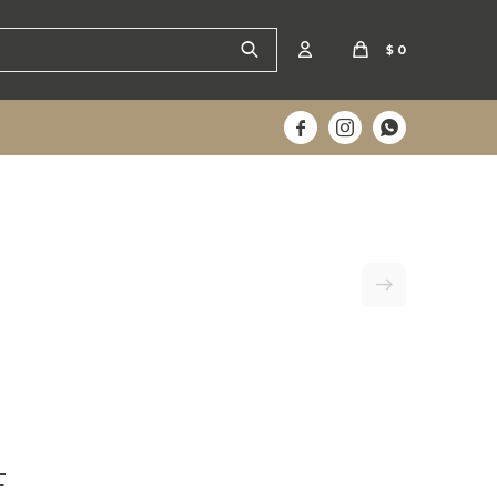
$
0



F