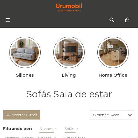

Sillones
Living
Home Office
Colchones
Sommiers
Sofás
Sofás Sala de estar
Almohadas
Sofás cama
Respaldos
Ropa de cama
Recomendados
Mesas de luz
Filtrando por:
Sillones
Sofás
Medidas Sillones:
2 cuerpos
Quitar filtros