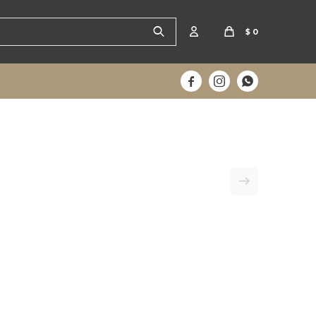
$
0


