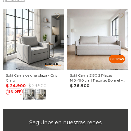
Sofá Cama de una plaza - Gris
Sofá Cama 2130 2 Plazas
Claro
140×190 cm | Resortes Bonnel +
$
24.900
$
29.900
Espuma D28
$
36.900
16
Seguinos en nuestras redes