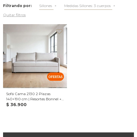
Filtrando por:
Sillones
Medidas Sillones:
3 cuerpos
Quitar filtros
Sofá Cama 2130 2 Plazas
140×190 cm | Resortes Bonnel +
Espuma D28
$
36.900