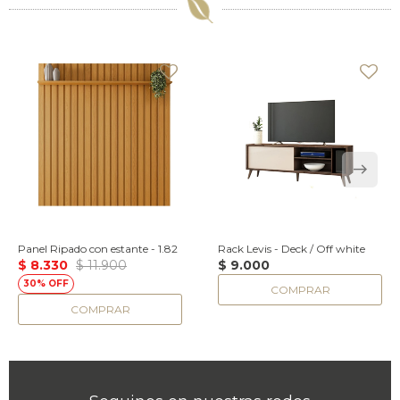
Panel Ripado con estante - 1.82
Rack Levis - Deck / Off white
$
8.330
$
11.900
$
9.000
30