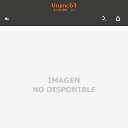

Colchones
Sommiers
Sofás
Almohadas
Sofás cama
Respaldos
Ropa de cama
Mesas de luz