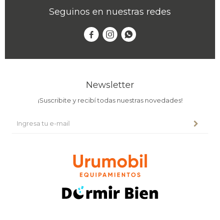
Seguinos en nuestras redes



Newsletter
¡Suscribite y recibí todas nuestras novedades!