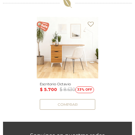
Escritorio Octavio
$
5.700
$
8.630
33