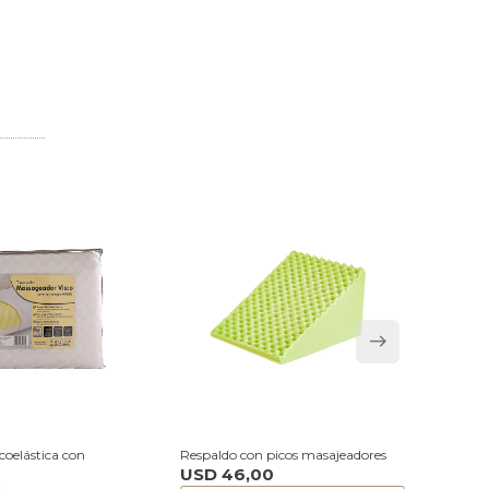
oelástica con
Respaldo con picos masajeadores
Almoh
USD
46,00
Prem