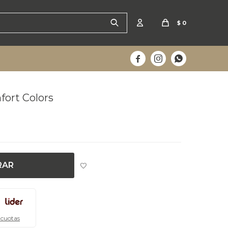
$
0



ort Colors
ana
RAR
 cuotas