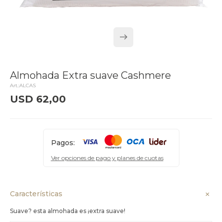
Almohada Extra suave Cashmere
ALCAS
USD
62,00
delivery_truck_speed
Llega el lunes
Pagos:
Ver opciones de pago y planes de cuotas
Características
Suave? esta almohada es ¡extra suave!