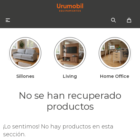

Sillones
Living
Home Office
Colchones
Sommiers
Sofás
No se han recuperado
Almohadas
Sofás cama
Respaldos
productos
Ropa de cama
¡Lo sentimos! No hay productos en esta
Mesas de luz
sección.