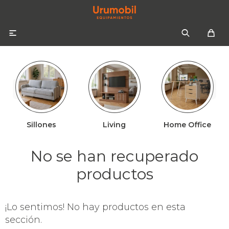

Sillones
Living
Home Office
Colchones
Sommiers
Sofás
No se han recuperado
Almohadas
Sofás cama
Respaldos
productos
Ropa de cama
¡Lo sentimos! No hay productos en esta
Mesas de luz
sección.