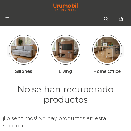

Sillones
Living
Home Office
Colchones
Sommiers
Sofás
No se han recuperado
Almohadas
Sofás cama
Respaldos
productos
Ropa de cama
¡Lo sentimos! No hay productos en esta
Mesas de luz
sección.