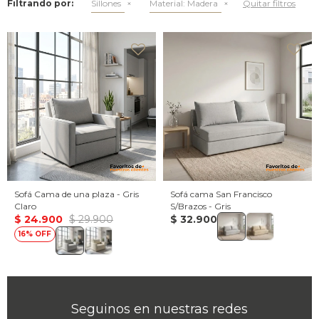
Filtrando por:
Sillones
Material:
Madera
Quitar filtros
Sofá Cama de una plaza - Gris
Sofá cama San Francisco
Claro
S/Brazos - Gris
$
24.900
$
29.900
$
32.900
16
Seguinos en nuestras redes