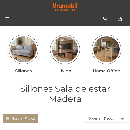

Sillones
Living
Home Office
Colchones
Sommiers
Sofás
Sillones Sala de estar
Almohadas
Sofás cama
Respaldos
Madera
Ropa de cama
Mesas de luz
Recomendados