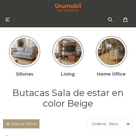

Sillones
Living
Home Office
Colchones
Sommiers
Sofás
Butacas Sala de estar en
Almohadas
Sofás cama
Respaldos
color Beige
Ropa de cama
Mesas de luz
Recomendados