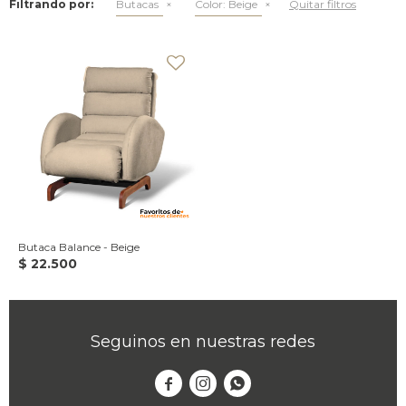
Filtrando por:
Butacas
Color:
Beige
Quitar filtros
Butaca Balance - Beige
$
22.500
Seguinos en nuestras redes


