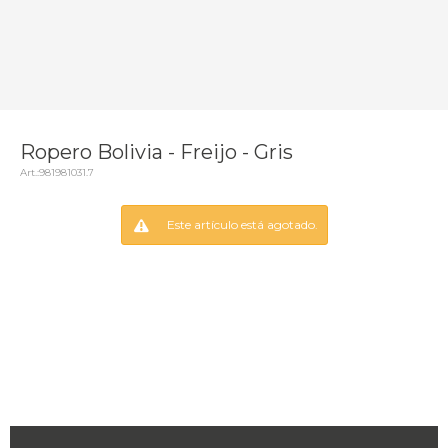
Ropero Bolivia - Freijo - Gris
981981031.7
Este artículo está agotado.