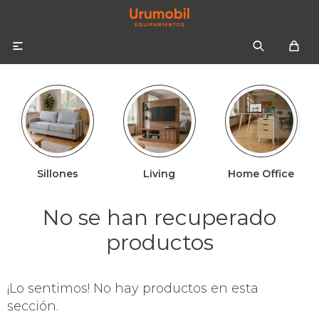

Sillones
Living
Home Office
Colchones
Sommiers
Sofás
No se han recuperado
Almohadas
Sofás cama
Respaldos
productos
Ropa de cama
¡Lo sentimos! No hay productos en esta
Mesas de luz
sección.