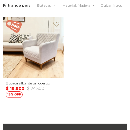
Filtrando por:
Butacas
Material:
Madera
Quitar filtros
Butaca sillon de un cuerpo
$
19.900
$
24.500
18