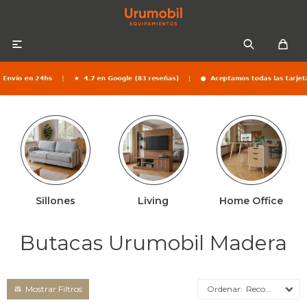

Colchones
Sommiers
Sofás
Sillones
Living
Home Office
Almohadas
Sofás cama
Respaldos
Butacas Urumobil Madera
Ropa de cama
Mesas de luz
Recomendados