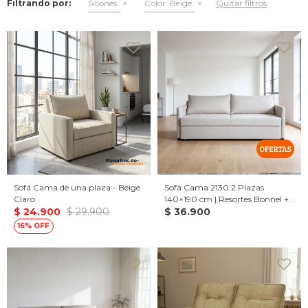
Filtrando por:
Sillones
Color:
Beige
Quitar filtros
Sofá Cama de una plaza - Beige
Sofá Cama 2130 2 Plazas
Claro
140×190 cm | Resortes Bonnel +
$
24.900
$
29.900
Espuma D28
$
36.900
16