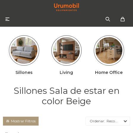

Sillones
Living
Home Office
Colchones
Sommiers
Sofás
Sillones Sala de estar en
Almohadas
Sofás cama
Respaldos
color Beige
Ropa de cama
Mesas de luz
Recomendados