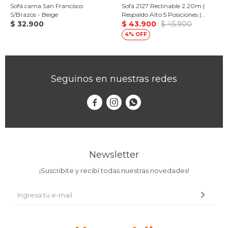
Sofá cama San Francisco
Sofá 2127 Reclinable 2.20m |
S/Brazos - Beige
Respaldo Alto 5 Posiciones |
$
32.900
Resortes Pocket + Espuma D28 |
$
43.900
$
45.900
Asientos Retráctiles
4
Seguinos en nuestras redes



Newsletter
¡Suscribite y recibí todas nuestras novedades!