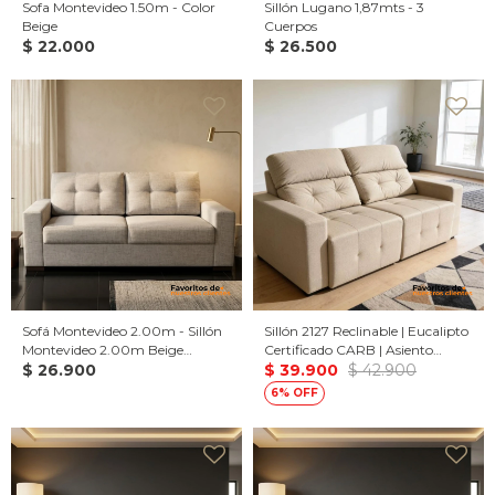
Sofa Montevideo 1.50m - Color
Sillón Lugano 1,87mts - 3
Beige
Cuerpos
$
22.000
$
26.500
Sofá Montevideo 2.00m - Sillón
Sillón 2127 Reclinable | Eucalipto
Montevideo 2.00m Beige
Certificado CARB | Asiento
moteado
$
26.900
Retráctil - 2.00 / Beige
$
39.900
$
42.900
6