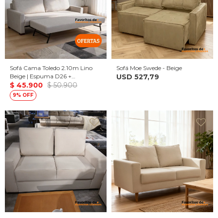
Sofá Cama Toledo 2.10m Lino
Sofá Moe Swede - Beige
Beige | Espuma D26 +
USD
527,79
Eucaliptus | Cama Auxiliar
$
45.900
$
50.900
Incluida
9