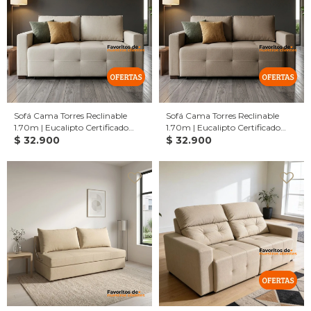
Sofá Cama Torres Reclinable
Sofá Cama Torres Reclinable
1.70m | Eucalipto Certificado
1.70m | Eucalipto Certificado
CARB | Cama 1.90x1.40m -
$
32.900
CARB | Cama 1.90x1.40m -
$
32.900
Beige claro
Beige oscuro