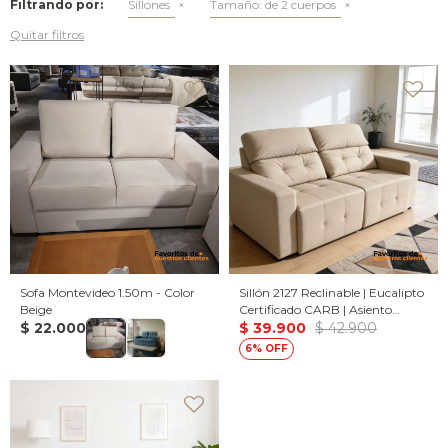
Filtrando por:
Sillones
Tamaño:
de 2 cuerpos
Quitar filtros
Sofa Montevideo 1.50m - Color
Sillón 2127 Reclinable | Eucalipto
Beige
Certificado CARB | Asiento
$
22.000
Retráctil - 2.00 / Beige
$
39.900
$
42.900
6