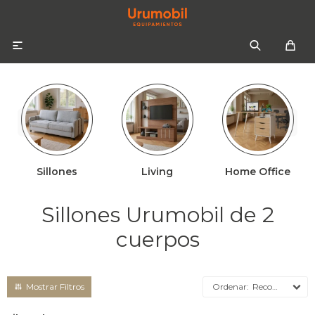

Sillones
Living
Home Office
Colchones
Sommiers
Sofás
Sillones Urumobil de 2
Almohadas
Sofás cama
Respaldos
cuerpos
Ropa de cama
Mesas de luz
Recomendados