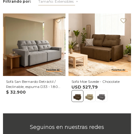
Filtrando por:
Tamaño:
Extensibles
Sofá San Bernardo Retráctil /
Sofá Moe Swede - Chocolate
Reclinable, espuma D33 - 1.80
USD
527,79
de largo, cuerpo entero
$
32.900
Seguinos en nuestras redes