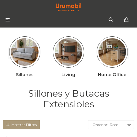

Sillones
Living
Home Office
Colchones
Sommiers
Sofás
Sillones y Butacas
Almohadas
Sofás cama
Respaldos
Extensibles
Ropa de cama
Mesas de luz
Recomendados