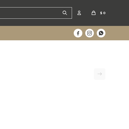
$
0


