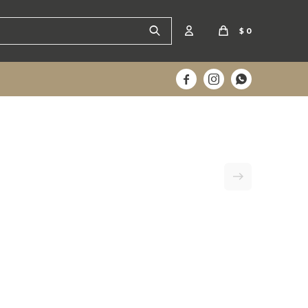
$
0


