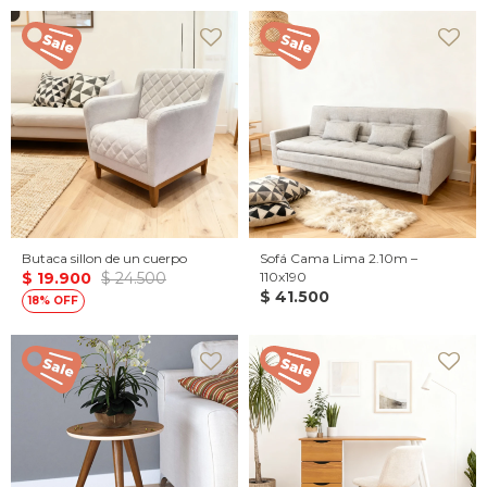
Butaca sillon de un cuerpo
Sofá Cama Lima 2.10m –
$
19.900
$
24.500
110x190
$
41.500
18