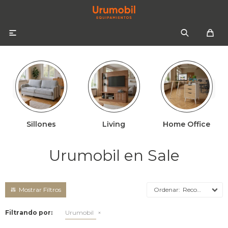

Sillones
Living
Home Office
Colchones
Sommiers
Sofás
Urumobil en Sale
Almohadas
Sofás cama
Respaldos
Ropa de cama
Recomendados
Mesas de luz
Filtrando por:
Urumobil