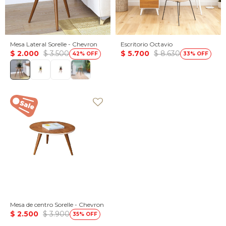
Mesa Lateral Sorelle - Chevron
Escritorio Octavio
$
2.000
$
3.500
$
5.700
$
8.630
42
33
Mesa de centro Sorelle - Chevron
$
2.500
$
3.900
35