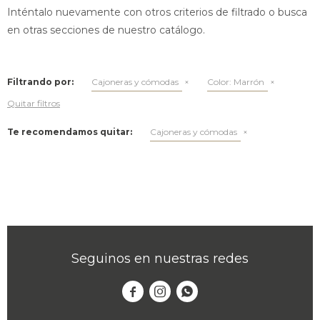
Inténtalo nuevamente con otros criterios de filtrado o busca
en otras secciones de nuestro catálogo.
Filtrando por:
Cajoneras y cómodas
Color:
Marrón
Quitar filtros
Te recomendamos quitar:
Cajoneras y cómodas
Seguinos en nuestras redes


