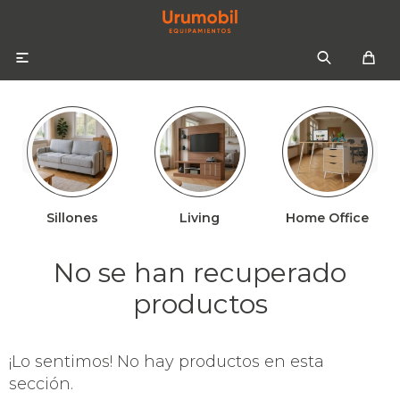

Sillones
Living
Home Office
Colchones
Sommiers
Sofás
No se han recuperado
Almohadas
Sofás cama
Respaldos
productos
Ropa de cama
¡Lo sentimos! No hay productos en esta
Mesas de luz
sección.